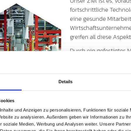
Unser Ziel ist es, vora
fortschrittliche Techn
eine gesunde Mitarbeite
Wirtschaftsunternehme
greifen all diese Aspek
Durch ein gefestigtes 
qualifizierten Team ges
nachhaltige Lösungen
Sie sich mit Ihrem Anl
Details
auf einen Partner verla
Erfahrung und Expertise
Cookies
Der aktuelle Stand der
nhalte und Anzeigen zu personalisieren, Funktionen für soziale
und gelebte Kundennä
Website zu analysieren. Außerdem geben wir Informationen zu I
r soziale Medien, Werbung und Analysen weiter. Unsere Partner
Fundament gemeinschaf
 Daten zusammen, die Sie ihnen bereitgestellt haben oder die s