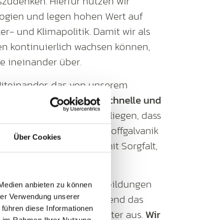
uszudenken. Hierfür nutzen wir
ologien und legen hohen Wert auf
r- und Klimapolitik. Damit wir als
n kontinuierlich wachsen können,
te ineinander über.
Miteinander, das von unserem
tützt wird, schaffen wir
schnelle und
. Uns ist es ein großes Anliegen, dass
iegen rund um die Kunststoffgalvanik
Über Cookies
ssen können, der Ihnen mit Sorgfalt,
 zur Seite steht.
 Technik, ständige Weiterbildungen
 Medien anbieten zu können
he bilden dementsprechend das
hrer Verwendung unserer
 führen diese Informationen
tlicher Kooperation weiter aus.
Wir
ie im Rahmen Ihrer Nutzung